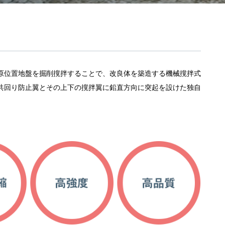
原位置地盤を掘削撹拌することで、改良体を築造する機械撹拌式
共回り防止翼とその上下の撹拌翼に鉛直方向に突起を設けた独自
。