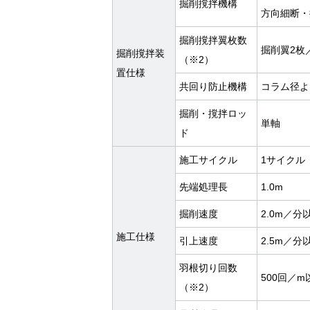
掘削撹拌機構
方向細断・
掘削撹拌翼枚数
掘削翼2枚
掘削撹拌装
（※2）
置仕様
共回り防止機構
コラム径よ
掘削・撹拌ロッ
単軸
ド
施工サイクル
1サイクル
先端処理長
1.0m
掘削速度
2.0m／分
施工仕様
引上速度
2.5m／分
羽根切り回数
500回／m
（※2）