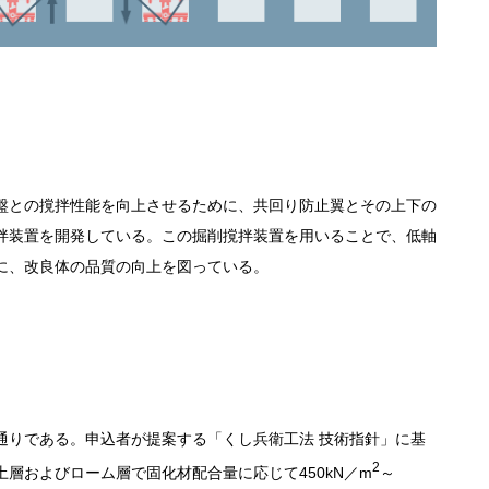
盤との撹拌性能を向上させるために、共回り防止翼とその上下の
拌装置を開発している。この掘削撹拌装置を用いることで、低軸
に、改良体の品質の向上を図っている。
通りである。申込者が提案する「くし兵衛工法 技術指針」に基
2
層およびローム層で固化材配合量に応じて450kN／m
～