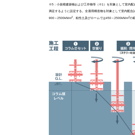
※5：小規模建築物および工作物等（※1）を対象として室内
満足するように設定する。全適用構造物を対象として室内配合試験
2
2
900～2500kN/m
、粘性土及びロームでは450～2500kN/m
の