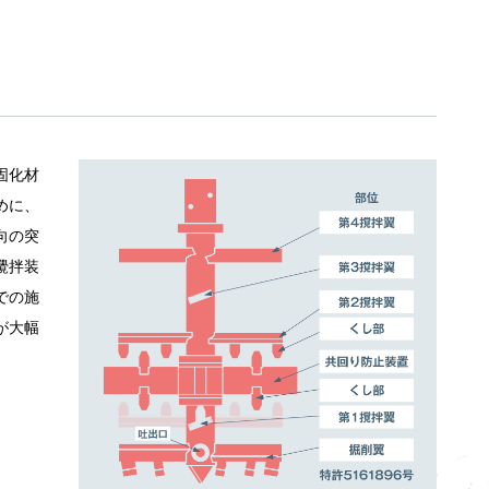
固化材
めに、
向の突
攪拌装
での施
が大幅