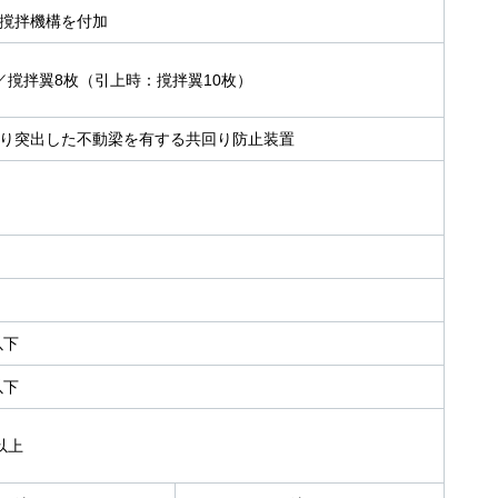
撹拌機構を付加
／撹拌翼8枚（引上時：撹拌翼10枚）
り突出した不動梁を有する共回り防止装置
以下
以下
以上