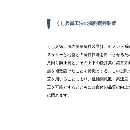
くし兵衛工法の掘削攪拌装置
くし兵衛工法の掘削攪拌装置は、セメント系
スラリーと地盤との攪拌性能を向上させるた
共回り防止翼と、その上下の攪拌翼に鉛直方
起を複数設けたことを特徴とする。この掘削
置を用いることにより、低軸回転数、高速度
工を可能とするとともに改良体の品質の向上
に図れます。