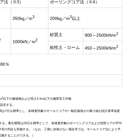
ア法（※3）
ボーリングコア法（※4）
3
3
3
350kg／m
200kg／m
以上
2
砂質土
900～2500kN/m
2
2
1000kN／m
2
粘性土・ローム
450～2500kN/m
80％
2
m
以下の建築物および高さ3.5m以下の擁壁等工作物
を設定する。
間は7日を標準とし、各検査対象のモールドコアの一軸圧縮強さの最小値が設計基準強度
する。養生期間は28日を標準として、各検査対象のボーリングコアおよび頭部コアの平均
率等の判定も実施する。（なお、工期に余裕がない場合等では、モールドコア法により予
実施することができる。）