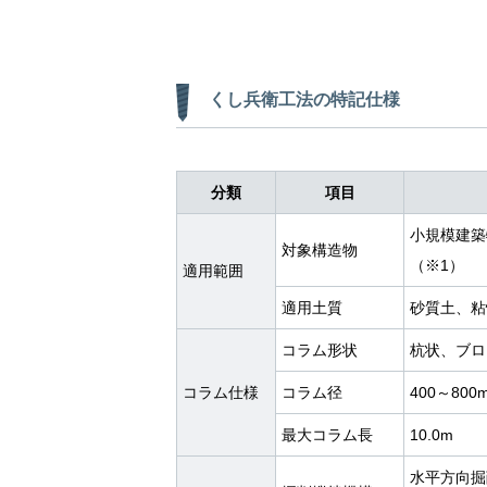
くし兵衛工法の特記仕様
分類
項目
小規模建築
対象構造物
（※1）
適用範囲
適用土質
砂質土、粘
コラム形状
杭状、ブロ
コラム仕様
コラム径
400～800
最大コラム長
10.0m
水平方向掘