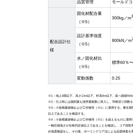
品質管理
モールドコ
固化材配合量
300kg／m
（※5）
設計基準強度
800kN／m
配合設計仕
（※5）
様
水／固化材比
標準60％〜
（※5）
変動係数
0.25
※1：地上3階以下、高さ13m以下、軒高9m以下、延べ面積500
※2：引上時には掘削翼も撹拌翼枚数に算入し、羽根切り回数
※3：小規模建築物および工作物等（※1）に適用する。養生期
以上であることを確認する。
※4：小規模建築物および工作物等（※1）を超えるものに適用
一軸圧縮強さが合格判定値以上であることを確認し、コア採取
め強度確認をし、その後、ボーリングコア法による品質検査を