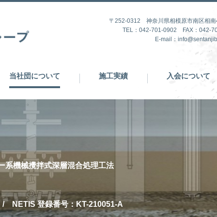
〒252-0312 神奈川県相模原市南区相南4-
TEL：042-701-0902 FAX：042-70
E-mail：info@sentanjib
当社団について
施工実績
入会について
ー系機械攪拌式深層混合処理工法
 NETIS 登録番号：KT-210051-A